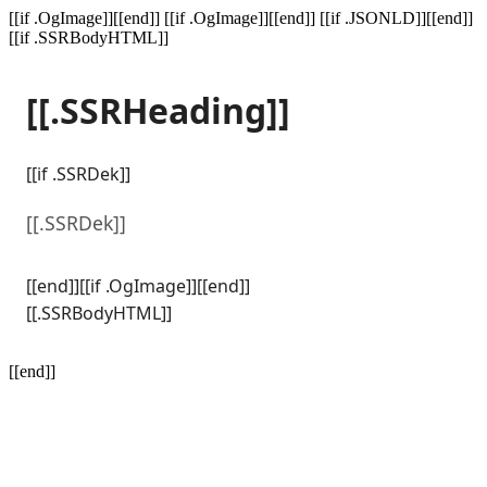
[[if .OgImage]]
[[end]]
[[if .OgImage]]
[[end]] [[if .JSONLD]]
[[end]]
[[if .SSRBodyHTML]]
[[.SSRHeading]]
[[if .SSRDek]]
[[.SSRDek]]
[[end]][[if .OgImage]]
[[end]]
[[.SSRBodyHTML]]
[[end]]